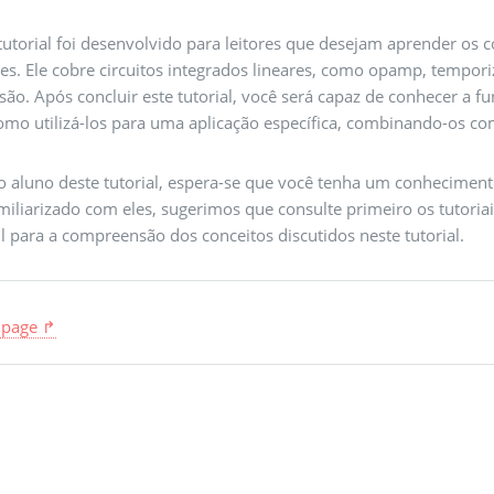
tutorial foi desenvolvido para leitores que desejam aprender os c
es. Ele cobre circuitos integrados lineares, como opamp, tempori
são. Após concluir este tutorial, você será capaz de conhecer a f
como utilizá-los para uma aplicação específica, combinando-os co
 aluno deste tutorial, espera-se que você tenha um conhecimento 
miliarizado com eles, sugerimos que consulte primeiro os tutoriai
il para a compreensão dos conceitos discutidos neste tutorial.
 page ↱