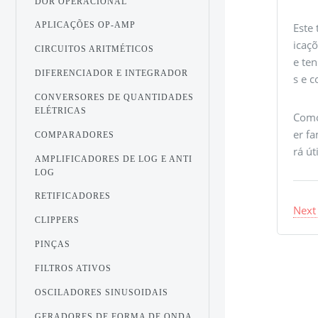
DOR OPERACIONAL
APLICAÇÕES OP-AMP
Este 
icaçõ
CIRCUITOS ARITMÉTICOS
e ten
DIFERENCIADOR E INTEGRADOR
s e 
CONVERSORES DE QUANTIDADES
ELÉTRICAS
Como
er fa
COMPARADORES
rá út
AMPLIFICADORES DE LOG E ANTI
LOG
RETIFICADORES
Next
CLIPPERS
PINÇAS
FILTROS ATIVOS
OSCILADORES SINUSOIDAIS
GERADORES DE FORMA DE ONDA