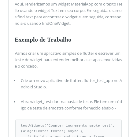
Aqui, renderizamos um widget MaterialApp com o texto He
llo usando o widget Text em seu corpo. Em seguida, usamo
s find.text para encontrar o widget e, em seguida, correspo
ndia-o usando findOneWidget.
Exemplo de Trabalho
Vamos criar um aplicativo simples de flutter e escrever um
teste de widget para entender melhor as etapas envolvidas
e o conceito.
Crie um novo aplicativo de flutter, flutter_test_app no ​​A
ndroid Studio.
Abra widget_test.dart na pasta de teste. Ele tem um cód
igo de teste de amostra conforme fornecido abaixo -
testWidgets('Counter increments smoke test', 
(WidgetTester tester) async {

   // Build our app and trigger a frame. 
