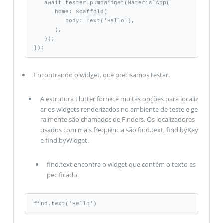
   await tester.pumpWidget(MaterialApp( 

      home: Scaffold( 

         body: Text('Hello'), 

      ), 

   )); 

});
Encontrando o widget, que precisamos testar.
A estrutura Flutter fornece muitas opções para localiz
ar os widgets renderizados no ambiente de teste e ge
ralmente são chamados de Finders. Os localizadores
usados ​​com mais frequência são find.text, find.byKey
e find.byWidget.
find.text encontra o widget que contém o texto es
pecificado.
find.text('Hello')