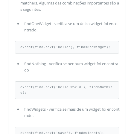
matchers. Algumas das combinações importantes são a
s seguintes.
findOneWidget - verifica se um único widget foi enco
ntrado.
expect(find.text('Hello'), findsOneWidget);
findNothing - verifica se nenhum widget foi encontra
do
expect(find.text('Hello World'), findsNothin
g);
findWidgets - verifica se mais de um widget foi encont
rado.
expect(find.text('Save'), findsWidgets);