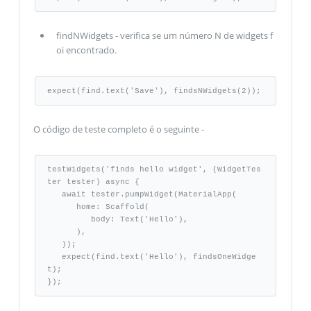
findNWidgets - verifica se um número N de widgets f
oi encontrado.
expect(find.text('Save'), findsNWidgets(2));
O código de teste completo é o seguinte -
testWidgets('finds hello widget', (WidgetTes
ter tester) async { 

   await tester.pumpWidget(MaterialApp( 

      home: Scaffold( 

         body: Text('Hello'), 

      ), 

   )); 

   expect(find.text('Hello'), findsOneWidge
t); 

});