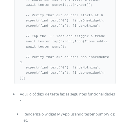
   await tester.pumpWidget(MyApp()); 

   // Verify that our counter starts at 0. 

   expect(find.text('0'), findsOneWidget); 

   expect(find.text('1'), findsNothing); 

   // Tap the '+' icon and trigger a frame. 

   await tester.tap(find.byIcon(Icons.add)); 

   await tester.pump(); 

   // Verify that our counter has incremente
d. 

   expect(find.text('0'), findsNothing); 

   expect(find.text('1'), findsOneWidget); 

});
Aqui, o código de teste faz as seguintes funcionalidades
-
Renderiza o widget MyApp usando tester.pumpWidg
et.