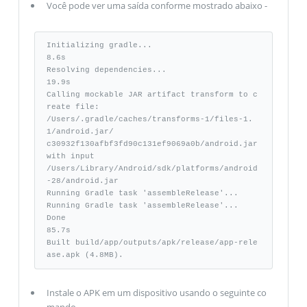
Você pode ver uma saída conforme mostrado abaixo -
Initializing gradle...                                            
8.6s 

Resolving dependencies...                                        
19.9s 

Calling mockable JAR artifact transform to c
reate file: 

/Users/.gradle/caches/transforms-1/files-1.
1/android.jar/ 

c30932f130afbf3fd90c131ef9069a0b/android.jar 
with input 

/Users/Library/Android/sdk/platforms/android
-28/android.jar 

Running Gradle task 'assembleRelease'... 

Running Gradle task 'assembleRelease'... 

Done                                                             
85.7s 

Built build/app/outputs/apk/release/app-rele
ase.apk (4.8MB).
Instale o APK em um dispositivo usando o seguinte co