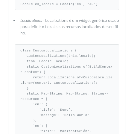
Locale es_locale = Locale('es', 'AR')
Localizations
- Localizations é um widget genérico usado
para definir o Locale e os recursos localizados de seu fil
ho.
class CustomLocalizations { 

   CustomLocalizations(this.locale); 

   final Locale locale; 

   static CustomLocalizations of(BuildContex
t context) { 

      return Localizations.of<CustomLocaliza
tions>(context, CustomLocalizations); 

   } 

   static Map<String, Map<String, String>> _
resources = {

      'en': {

         'title': 'Demo', 

         'message': 'Hello World' 

      }, 

      'es': {

         'title': 'Manifestación', 
