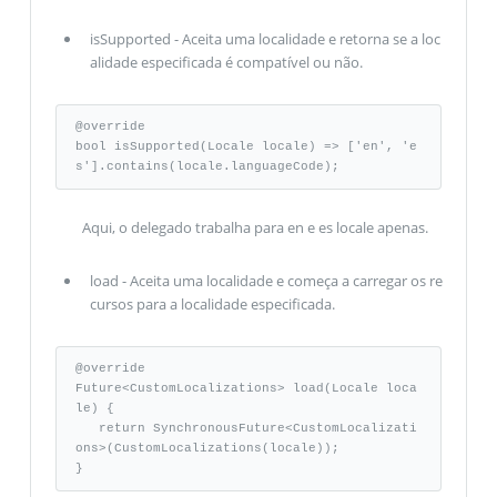
isSupported - Aceita uma localidade e retorna se a loc
alidade especificada é compatível ou não.
@override 

bool isSupported(Locale locale) => ['en', 'e
s'].contains(locale.languageCode);
Aqui, o delegado trabalha para en e es locale apenas.
load - Aceita uma localidade e começa a carregar os re
cursos para a localidade especificada.
@override 

Future<CustomLocalizations> load(Locale loca
le) { 

   return SynchronousFuture<CustomLocalizati
ons>(CustomLocalizations(locale)); 

}