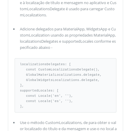
e à localização de título e mensagem no aplicativo e Cus
tomLocalizationsDelegate é usado para carregar Custo
mLocalizations.
Adicione delegados para MaterialApp, WidgetsApp e Cu
stomLocalization usando as propriedades MaterialApp,
localizationsDelegates e supportedLocales conforme es
pecificado abaixo -
localizationsDelegates: [

   const CustomLocalizationsDelegate(),   

   GlobalMaterialLocalizations.delegate, 

   GlobalWidgetsLocalizations.delegate, 

], 

supportedLocales: [

   const Locale('en', ''),

   const Locale('es', ''), 

],
Use o método CustomLocalizations, de para obter o val
or localizado do título e da mensagem e use-o no local a