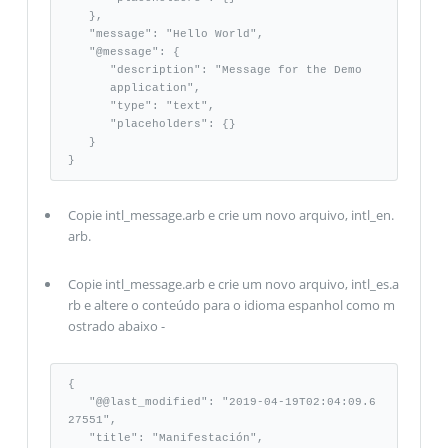
   }, 

   "message": "Hello World", 

   "@message": {

      "description": "Message for the Demo 

      application", 

      "type": "text", 

      "placeholders": {} 

   }

}
Copie intl_message.arb e crie um novo arquivo, intl_en.
arb.
Copie intl_message.arb e crie um novo arquivo, intl_es.a
rb e altere o conteúdo para o idioma espanhol como m
ostrado abaixo -
{

   "@@last_modified": "2019-04-19T02:04:09.6
27551",  

   "title": "Manifestación", 
