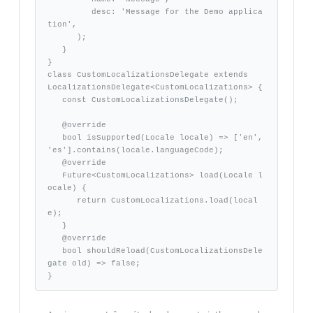
         desc: 'Message for the Demo applica
tion', 

      ); 

   }

}

class CustomLocalizationsDelegate extends 

LocalizationsDelegate<CustomLocalizations> {

   const CustomLocalizationsDelegate();

   @override

   bool isSupported(Locale locale) => ['en', 
'es'].contains(locale.languageCode); 

   @override 

   Future<CustomLocalizations> load(Locale l
ocale) { 

      return CustomLocalizations.load(local
e); 

   } 

   @override 

   bool shouldReload(CustomLocalizationsDele
gate old) => false; 

}