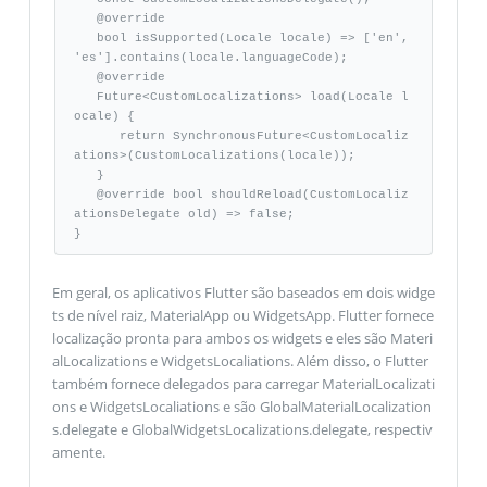
   @override 

   bool isSupported(Locale locale) => ['en', 
'es'].contains(locale.languageCode);

   @override 

   Future<CustomLocalizations> load(Locale l
ocale) { 

      return SynchronousFuture<CustomLocaliz
ations>(CustomLocalizations(locale));

   } 

   @override bool shouldReload(CustomLocaliz
ationsDelegate old) => false; 

}
Em geral, os aplicativos Flutter são baseados em dois widge
ts de nível raiz, MaterialApp ou WidgetsApp. Flutter fornece
localização pronta para ambos os widgets e eles são Materi
alLocalizations e WidgetsLocaliations. Além disso, o Flutter
também fornece delegados para carregar MaterialLocalizati
ons e WidgetsLocaliations e são GlobalMaterialLocalization
s.delegate e GlobalWidgetsLocalizations.delegate, respectiv
amente.