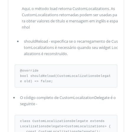
Aqui, o método load retorna CustomLocalizations. As
CustomLocalizations retornadas podem ser usadas pa
ra obter valores de título e mensagem em inglês e espa
nhol
shouldReload - especifica se o recarregamento de Cus
tomLocalizations é necessário quando seu widget Loc
alizations é reconstruído.
@override 

bool shouldReload(CustomLocalizationsDelegat
e old) => false;
O código completo de CustomLocalizationDelegate é o
seguinte -
class CustomLocalizationsDelegate extends 

LocalizationsDelegate<CustomLocalizations> { 

   const CustomLocalizationsDelegate(); 
