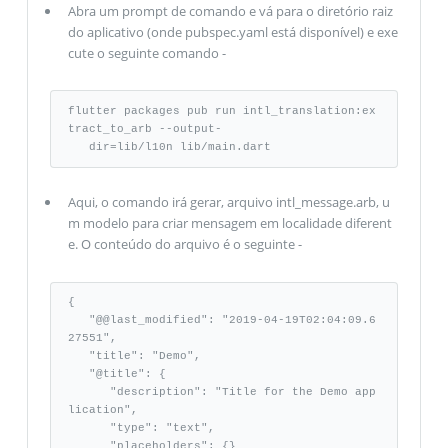
Abra um prompt de comando e vá para o diretório raiz
do aplicativo (onde pubspec.yaml está disponível) e exe
cute o seguinte comando -
flutter packages pub run intl_translation:ex
tract_to_arb --output-

   dir=lib/l10n lib/main.dart
Aqui, o comando irá gerar, arquivo intl_message.arb, u
m modelo para criar mensagem em localidade diferent
e. O conteúdo do arquivo é o seguinte -
{

   "@@last_modified": "2019-04-19T02:04:09.6
27551", 

   "title": "Demo", 

   "@title": {

      "description": "Title for the Demo app
lication", 

      "type": "text", 

      "placeholders": {} 
