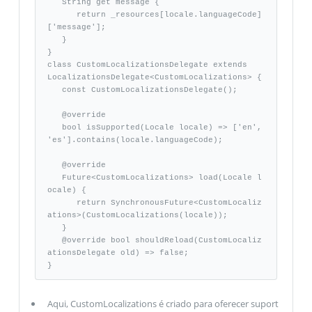
   String get message { 

      return _resources[locale.languageCode]
['message']; 

   } 

}

class CustomLocalizationsDelegate extends

LocalizationsDelegate<CustomLocalizations> {

   const CustomLocalizationsDelegate();

   @override 

   bool isSupported(Locale locale) => ['en', 
'es'].contains(locale.languageCode); 

   @override 

   Future<CustomLocalizations> load(Locale l
ocale) { 

      return SynchronousFuture<CustomLocaliz
ations>(CustomLocalizations(locale)); 

   } 

   @override bool shouldReload(CustomLocaliz
ationsDelegate old) => false; 

}
Aqui, CustomLocalizations é criado para oferecer suport