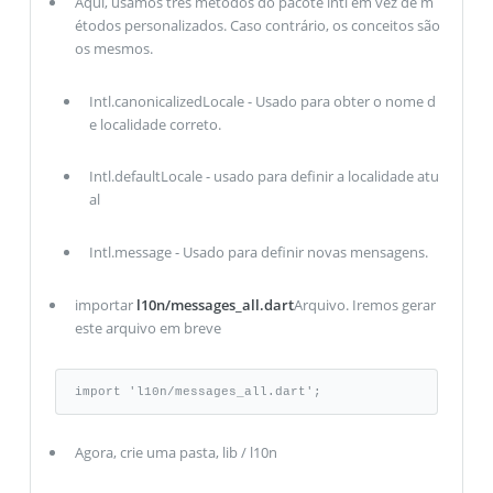
Aqui, usamos três métodos do pacote intl em vez de m
étodos personalizados. Caso contrário, os conceitos são
os mesmos.
Intl.canonicalizedLocale - Usado para obter o nome d
e localidade correto.
Intl.defaultLocale - usado para definir a localidade atu
al
Intl.message - Usado para definir novas mensagens.
importar
l10n/messages_all.dart
Arquivo. Iremos gerar
este arquivo em breve
import 'l10n/messages_all.dart';
Agora, crie uma pasta, lib / l10n