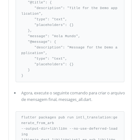
   "@title": {

      "description": "Title for the Demo app
lication", 

      "type": "text", 

      "placeholders": {} 

   },

   "message": "Hola Mundo",

   "@message": {

      "description": "Message for the Demo a
pplication", 

      "type": "text", 

      "placeholders": {} 

   } 

}
Agora, execute o seguinte comando para criar o arquivo
de mensagem final, messages_all.dart.
flutter packages pub run intl_translation:ge
nerate_from_arb 

--output-dir=lib\l10n --no-use-deferred-load
ing 
