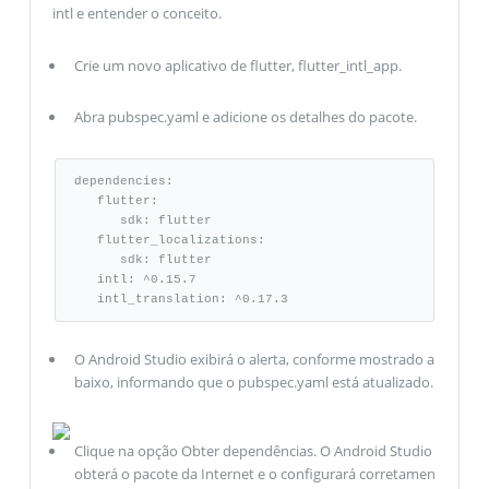
intl e entender o conceito.
Crie um novo aplicativo de flutter, flutter_intl_app.
Abra pubspec.yaml e adicione os detalhes do pacote.
dependencies: 

   flutter: 

      sdk: flutter 

   flutter_localizations: 

      sdk: flutter 

   intl: ^0.15.7 

   intl_translation: ^0.17.3
O Android Studio exibirá o alerta, conforme mostrado a
baixo, informando que o pubspec.yaml está atualizado.
Clique na opção Obter dependências. O Android Studio
obterá o pacote da Internet e o configurará corretamen