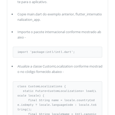
te para o aplicativo.
Copie main.dart do exemplo anterior, flutter_internatio
nalization_app.
Importe o pacote internacional conforme mostrado ab
aixo -
import 'package:intl/intl.dart';
Atualize a classe CustomLocalization conforme mostrad
o no código fornecido abaixo -
class CustomLocalizations { 

   static Future<CustomLocalizations> load(L
ocale locale) {

      final String name = locale.countryCod
e.isEmpty ? locale.languageCode : locale.toS
tring(); 

      final String localeName = Intl.canonic