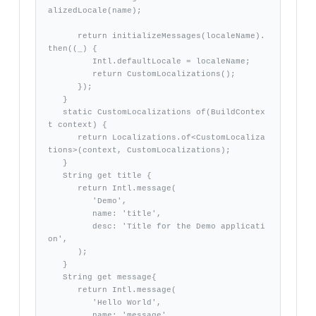
alizedLocale(name); 

      return initializeMessages(localeName).
then((_) {

         Intl.defaultLocale = localeName; 

         return CustomLocalizations(); 

      }); 

   } 

   static CustomLocalizations of(BuildContex
t context) { 

      return Localizations.of<CustomLocaliza
tions>(context, CustomLocalizations); 

   } 

   String get title {

      return Intl.message( 

         'Demo', 

         name: 'title', 

         desc: 'Title for the Demo applicati
on', 

      ); 

   }

   String get message{

      return Intl.message(

         'Hello World', 

         name: 'message', 
