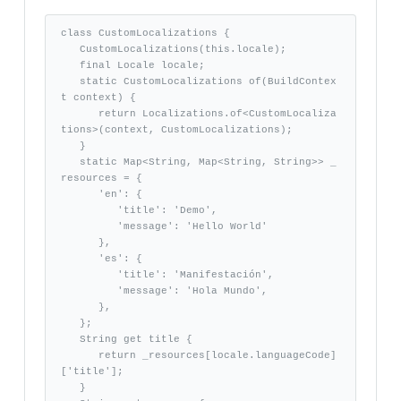
class CustomLocalizations { 

   CustomLocalizations(this.locale); 

   final Locale locale; 

   static CustomLocalizations of(BuildContex
t context) {

      return Localizations.of<CustomLocaliza
tions>(context, CustomLocalizations); 

   }

   static Map<String, Map<String, String>> _
resources = {

      'en': {

         'title': 'Demo', 

         'message': 'Hello World' 

      }, 

      'es': { 

         'title': 'Manifestación', 

         'message': 'Hola Mundo', 

      }, 

   }; 

   String get title { 

      return _resources[locale.languageCode]
['title']; 

   } 
