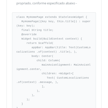
propriado, conforme especificado abaixo -
class MyHomePage extends StatelessWidget {

   MyHomePage({Key key, this.title}) : super
(key: key); 

   final String title; 

   @override 

   Widget build(BuildContext context) {

      return Scaffold(

         appBar: AppBar(title: Text(CustomLo
calizations .of(context) .title), ), 

         body: Center(

            child: Column(

               mainAxisAlignment: MainAxisAl
ignment.center, 

               children: <Widget>[ 

                  Text( CustomLocalizations 
.of(context) .message, ), 

               ], 

            ), 

         ),

      );

   }
