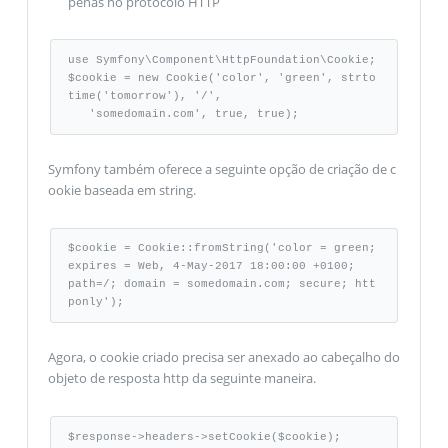
penas no protocolo HTTP
use Symfony\Component\HttpFoundation\Cookie;  

$cookie = new Cookie('color', 'green', strto
time('tomorrow'), '/', 

   'somedomain.com', true, true);
Symfony também oferece a seguinte opção de criação de c
ookie baseada em string.
$cookie = Cookie::fromString('color = green; 
expires = Web, 4-May-2017 18:00:00 +0100; 

path=/; domain = somedomain.com; secure; htt
ponly');
Agora, o cookie criado precisa ser anexado ao cabeçalho do
objeto de resposta http da seguinte maneira.
$response->headers->setCookie($cookie);