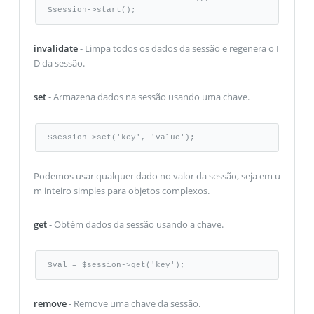
$session->start();
invalidate
- Limpa todos os dados da sessão e regenera o I
D da sessão.
set
- Armazena dados na sessão usando uma chave.
$session->set('key', 'value');
Podemos usar qualquer dado no valor da sessão, seja em u
m inteiro simples para objetos complexos.
get
- Obtém dados da sessão usando a chave.
$val = $session->get('key');
remove
- Remove uma chave da sessão.