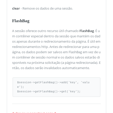
clear
- Remove os dados de uma sessão.
FlashBag
A sessão oferece outro recurso útil chamado
FlashBag
. É u
m contêiner especial dentro da sessão que mantém os dad
os apenas durante o redirecionamento da página. É útil em
redirecionamentos http. Antes de redirecionar para uma p
ágina, os dados podem ser salvos em FlashBag em vez de u
m contêiner de sessão normal e os dados salvos estarão di
sponíveis na próxima solicitação (a página redirecionada). E
ntão, os dados serão invalidados automaticamente.
$session->getFlashBag()->add('key', 'valu
e');  

$session->getFlashBag()->get('key');