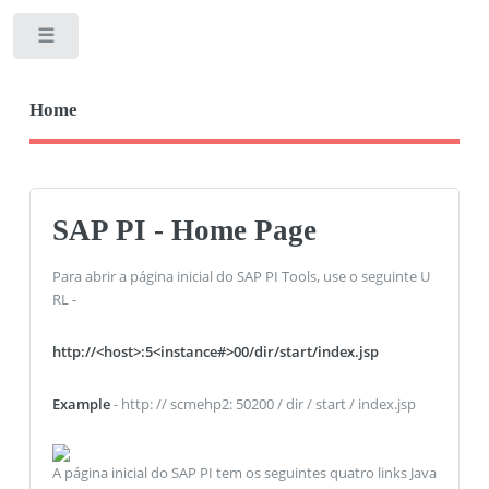
Toggle
Home
SAP PI - Home Page
Para abrir a página inicial do SAP PI Tools, use o seguinte U
RL -
http://<host>:5<instance#>00/dir/start/index.jsp
Example
- http: // scmehp2: 50200 / dir / start / index.jsp
A página inicial do SAP PI tem os seguintes quatro links Java