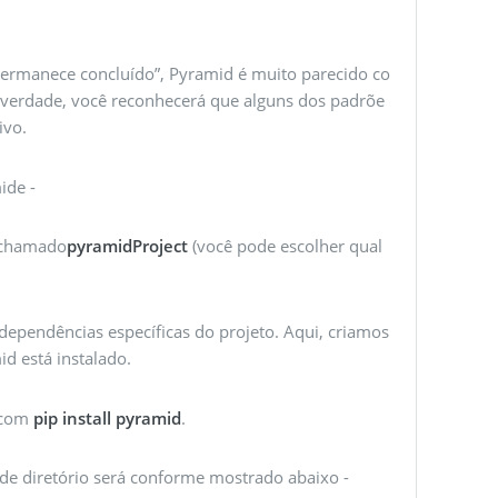
ermanece concluído”, Pyramid é muito parecido co
a verdade, você reconhecerá que alguns dos padrõe
ivo.
ide -
o chamado
pyramidProject
(você pode escolher qual
 dependências específicas do projeto. Aqui, criamos
d está instalado.
e com
pip install pyramid
.
de diretório será conforme mostrado abaixo -