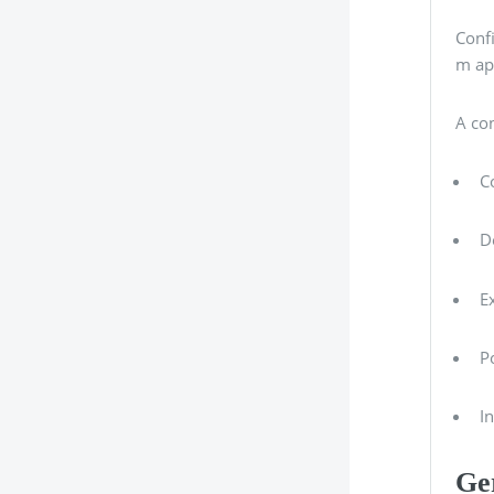
Conf
m ap
A co
C
D
E
P
I
Ge