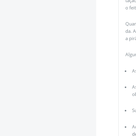
tação
o fei
Quan
da. 
a pi
Algu
A
A
o
S
A
d