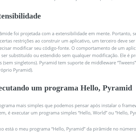
ensibilidade
râmide foi projetada com a extensibilidade em mente. Portanto,
certas restrições ao construir um aplicativo, um terceiro deve se
ecisar modificar seu código-fonte. O comportamento de um aplica
 ser substituído ou estendido sem qualquer modificação. Ele é p
es (sem singletons). Pyramid tem suporte de middleware “Tweens
róprio Pyramid).
ecutando um programa Hello, Pyramid
ograma mais simples que podemos pensar após instalar o framewo
em, é executar um programa simples “Hello, World” ou “Hello, Py
xo está o meu programa “Hello, Pyramid” da pirâmide no número