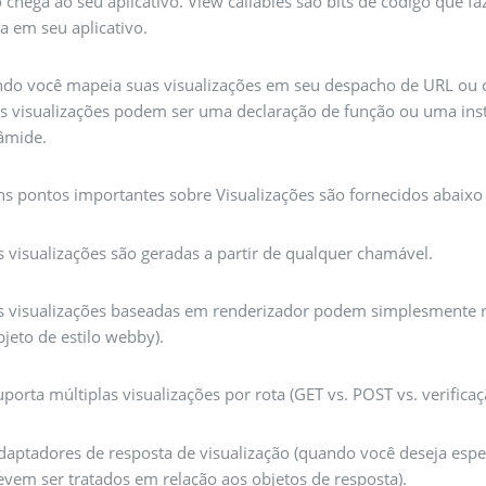
 chega ao seu aplicativo. View callables são bits de código que f
ta em seu aplicativo.
do você mapeia suas visualizações em seu despacho de URL ou c
As visualizações podem ser uma declaração de função ou uma ins
râmide.
ns pontos importantes sobre Visualizações são fornecidos abaixo 
s visualizações são geradas a partir de qualquer chamável.
s visualizações baseadas em renderizador podem simplesmente re
bjeto de estilo webby).
uporta múltiplas visualizações por rota (GET vs. POST vs. verificaç
daptadores de resposta de visualização (quando você deseja espec
evem ser tratados em relação aos objetos de resposta).