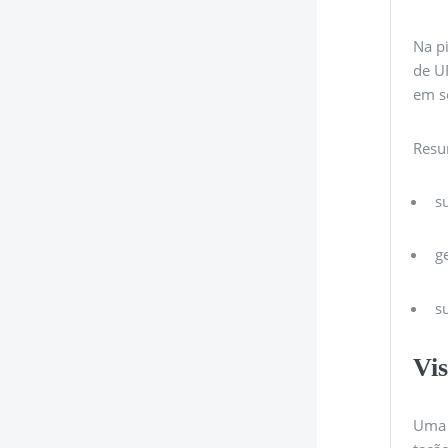
Na pi
de U
em s
Resu
s
g
s
Vis
Uma 