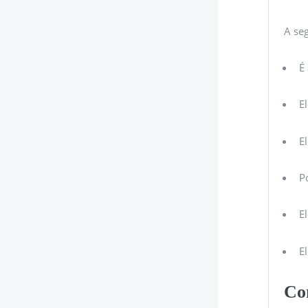
A seg
É
E
E
P
E
E
Co