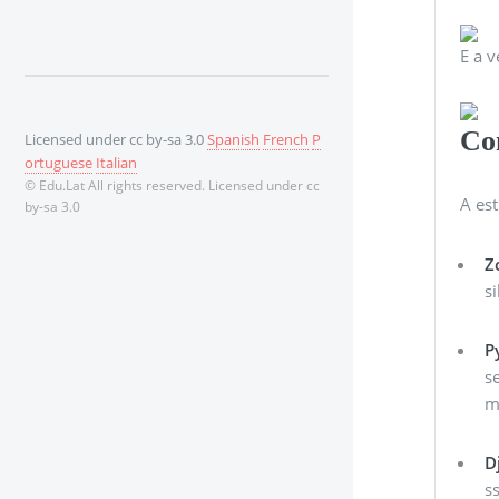
E a v
Co
Licensed under cc by-sa 3.0
Spanish
French
P
ortuguese
Italian
© Edu.Lat All rights reserved. Licensed under cc
A est
by-sa 3.0
Z
s
P
s
m
D
s