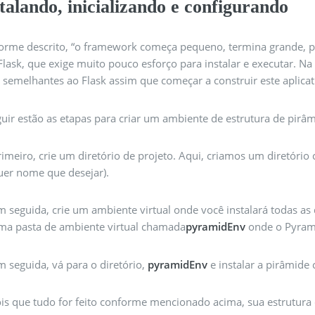
talando, inicializando e configurando
orme descrito, “o framework começa pequeno, termina grande, p
Flask, que exige muito pouco esforço para instalar e executar. N
 semelhantes ao Flask assim que começar a construir este aplicat
uir estão as etapas para criar um ambiente de estrutura de pirâm
rimeiro, crie um diretório de projeto. Aqui, criamos um diretóri
uer nome que desejar).
m seguida, crie um ambiente virtual onde você instalará todas as
ma pasta de ambiente virtual chamada
pyramidEnv
onde o Pyrami
m seguida, vá para o diretório,
pyramidEnv
e instalar a pirâmid
is que tudo for feito conforme mencionado acima, sua estrutura 