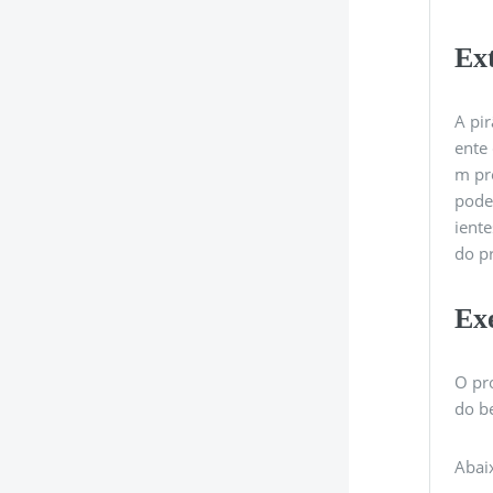
Ext
A pi
ente 
m pr
pode
ient
do p
Ex
O pr
do b
Abai