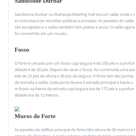
Sandstone Durbar
Sandstone Durbar ou Maharaja Meeting Hall era um salão onde o r
ei costumava ter reuniões públicas e privadas. As paredes do salão
são esculpidas e o salão também tem pilares e arcos. O salão agora
foi convertido em um museu.
Fosso
O forte é cercado por um fosso cuja largura é de 250 pés e a profun
didade é de 20 pés. Depois de cavar o fosso, foi construída uma par
ede de 25 pés de altura e 30 pés de largura. O forte tem dez portas
de entrada e saída. Cada porta levava à estrada principal e havia u
m fosso na frente da estrada cuja largura era de 175 pés e a profun
didade era de 12 metros.
Muros do Forte
As paredes do edifício principal do forte têm altura de 30 metros e l
argura de 30 metros. A parte externa era feita de tijolo e argamassa,