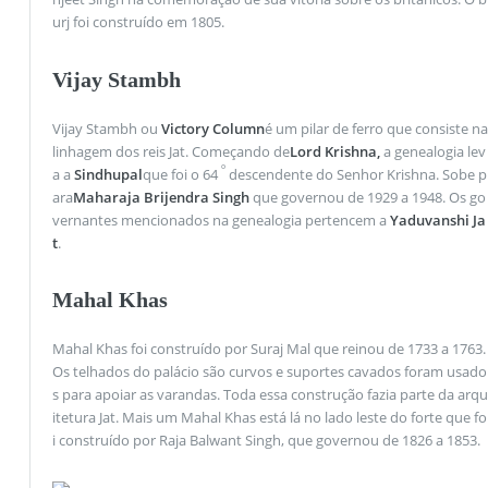
urj foi construído em 1805.
Vijay Stambh
Vijay Stambh ou
Victory Column
é um pilar de ferro que consiste na
linhagem dos reis Jat. Começando de
Lord Krishna,
a genealogia lev
º
a a
Sindhupal
que foi o 64
descendente do Senhor Krishna. Sobe p
ara
Maharaja Brijendra Singh
que governou de 1929 a 1948. Os go
vernantes mencionados na genealogia pertencem a
Yaduvanshi Ja
t
.
Mahal Khas
Mahal Khas foi construído por Suraj Mal que reinou de 1733 a 1763.
Os telhados do palácio são curvos e suportes cavados foram usado
s ​​para apoiar as varandas. Toda essa construção fazia parte da arqu
itetura Jat. Mais um Mahal Khas está lá no lado leste do forte que fo
i construído por Raja Balwant Singh, que governou de 1826 a 1853.