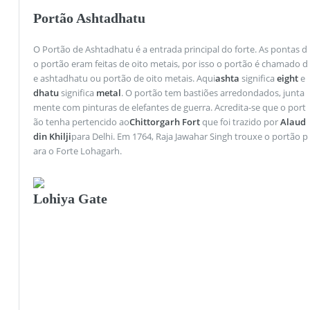
Portão Ashtadhatu
O Portão de Ashtadhatu é a entrada principal do forte. As pontas d
o portão eram feitas de oito metais, por isso o portão é chamado d
e ashtadhatu ou portão de oito metais. Aqui
ashta
significa
eight
e
dhatu
significa
metal
. O portão tem bastiões arredondados, junta
mente com pinturas de elefantes de guerra. Acredita-se que o port
ão tenha pertencido ao
Chittorgarh Fort
que foi trazido por
Alaud
din Khilji
para Delhi. Em 1764, Raja Jawahar Singh trouxe o portão p
ara o Forte Lohagarh.
Lohiya Gate