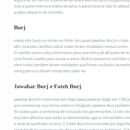
mas a parte interna era feita de lama. A parte interna não foi afetad
a pelos disparos de canhões.
Burj
Havia oito burjs ou torres no forte, dos quais Jawahar Burj é o mais
alto. Grandes canhões sobre rodas foram instalados nessas torres.
O canhão sobre rodas tinha tanto peso que cerca de 40 pares de to
uros foram usados ​​para puxar a arma. Muitos pequenos canhões s
obre rodas também foram instalados que foram roubados durante
uma guerra ou foram comprados pelo rei.
Jawahar Burj e Fateh Burj
Jawahar Burj foi construído por Raja Sawai Jawahar Singh em 1765 p
ara comemorar sua vitória sobre os Mughals. Jawahar Burj também
foi usado para a cerimônia de coroação dos governantes. O teto do
burj tem afrescos que estão se deteriorando agora. Há também um
a série de pavilhões no burj. O Fateh Burj foi construído por Raja Ra
njeet Singh na comemoração de sua vitória sobre os britânicos. O b