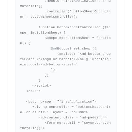
            .module('firstApplication', ['ng
Material'])

            .controller('bottomSheetControll
er', bottomSheetController);

         function bottomSheetController ($sc
ope, $mdBottomSheet) {

            $scope.openBottomSheet = functio
n() {

               $mdBottomSheet.show ({

                  template: '<md-bottom-shee
t>Learn <b>Angular Material</b> @ TutorialsP
oint.com!</md-bottom-sheet>'

               });

            };

         }  

      </script>      

   </head>

   <body ng-app = "firstApplication">

      <div ng-controller = "bottomSheetContr
oller as ctrl" layout = "column">

         <md-content class = "md-padding">

            <form ng-submit = "$event.preven
tDefault()">
