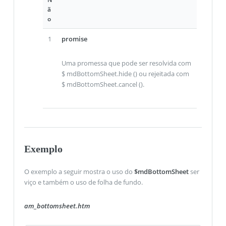
ã
o
1
promise
Uma promessa que pode ser resolvida com
$ mdBottomSheet.hide () ou rejeitada com
$ mdBottomSheet.cancel ().
Exemplo
O exemplo a seguir mostra o uso do
$mdBottomSheet
ser
viço e também o uso de folha de fundo.
am_bottomsheet.htm