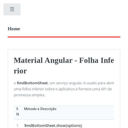
Toggle
Home
Material Angular - Folha Infe
rior
o
$mdBottomSheet
, um serviço angular, é usado para abrir
uma folha inferior sobre o aplicativo e fornece uma API de
promessa simples.
S
Método e Descrição
N
1
$mdBottomSheet.show(options);