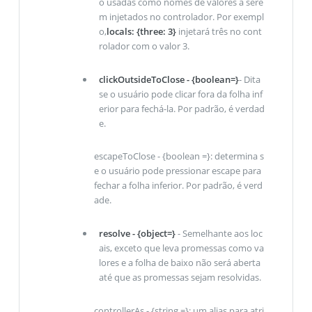
o usadas como nomes de valores a sere
m injetados no controlador. Por exempl
o,
locals: {three: 3}
injetará três no cont
rolador com o valor 3.
clickOutsideToClose - {boolean=}
- Dita
se o usuário pode clicar fora da folha inf
erior para fechá-la. Por padrão, é verdad
e.
escapeToClose - {boolean =}: determina s
e o usuário pode pressionar escape para
fechar a folha inferior. Por padrão, é verd
ade.
resolve - {object=}
- Semelhante aos loc
ais, exceto que leva promessas como va
lores e a folha de baixo não será aberta
até que as promessas sejam resolvidas.
controllerAs - {string =}: um alias para atri