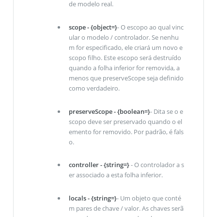
de modelo real.
scope - {object=}
- O escopo ao qual vinc
ular o modelo / controlador. Se nenhu
m for especificado, ele criará um novo e
scopo filho. Este escopo será destruído
quando a folha inferior for removida, a
menos que preserveScope seja definido
como verdadeiro.
preserveScope - {boolean=}
- Dita se o e
scopo deve ser preservado quando o el
emento for removido. Por padrão, é fals
o.
controller - {string=}
- O controlador a s
er associado a esta folha inferior.
locals - {string=}
- Um objeto que conté
m pares de chave / valor. As chaves serã