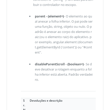
buir o controlador no escopo.
parent - {element=}
- O elemento ao qu
al anexar a folha inferior. O pai pode ser
uma função, string, objeto ou nulo. O p
adrão é anexar ao corpo do elemento r
aiz (ou o elemento raiz) do aplicativo. p
or exemplo, angular.element (documen
t.getElementById ('content')) ou "#cont
ent".
disableParentScroll - {boolean=}
- Se d
eve desativar a rolagem enquanto a fol
ha inferior está aberta. Padrão verdadei
ro.
S
Devoluções e descrição
r.
N