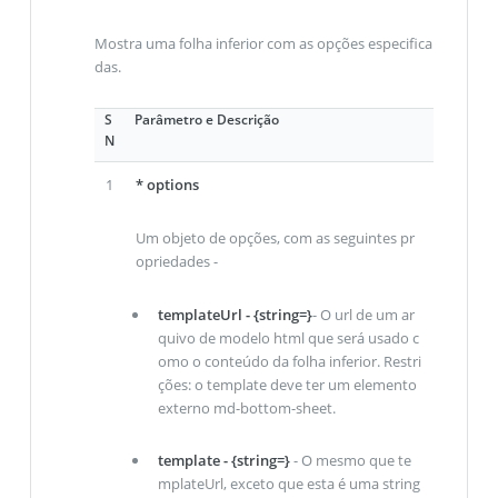
Mostra uma folha inferior com as opções especifica
das.
S
Parâmetro e Descrição
N
1
* options
Um objeto de opções, com as seguintes pr
opriedades -
templateUrl - {string=}
- O url de um ar
quivo de modelo html que será usado c
omo o conteúdo da folha inferior. Restri
ções: o template deve ter um elemento
externo md-bottom-sheet.
template - {string=}
- O mesmo que te
mplateUrl, exceto que esta é uma string