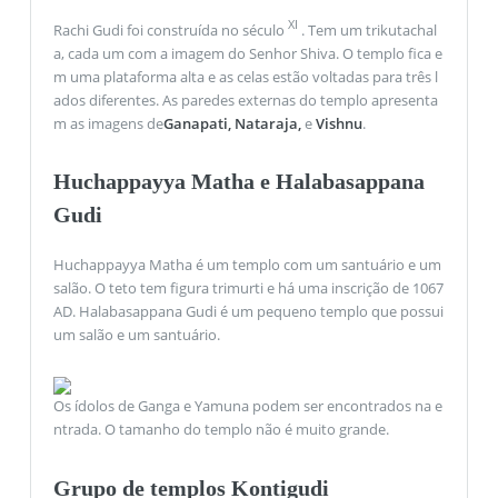
XI
Rachi Gudi foi construída no século
. Tem um trikutachal
a, cada um com a imagem do Senhor Shiva. O templo fica e
m uma plataforma alta e as celas estão voltadas para três l
ados diferentes. As paredes externas do templo apresenta
m as imagens de
Ganapati, Nataraja,
e
Vishnu
.
Huchappayya Matha e Halabasappana
Gudi
Huchappayya Matha é um templo com um santuário e um
salão. O teto tem figura trimurti e há uma inscrição de 1067
AD. Halabasappana Gudi é um pequeno templo que possui
um salão e um santuário.
Os ídolos de Ganga e Yamuna podem ser encontrados na e
ntrada. O tamanho do templo não é muito grande.
Grupo de templos Kontigudi