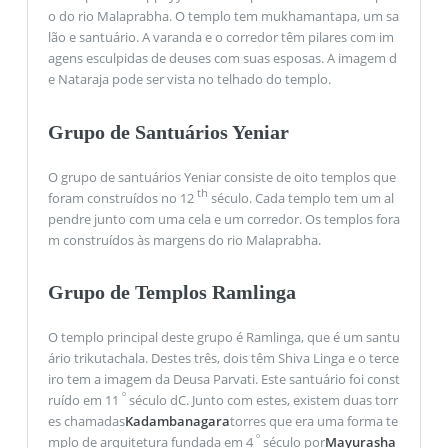
o do rio Malaprabha. O templo tem mukhamantapa, um sa
lão e santuário. A varanda e o corredor têm pilares com im
agens esculpidas de deuses com suas esposas. A imagem d
e Nataraja pode ser vista no telhado do templo.
Grupo de Santuários Yeniar
O grupo de santuários Yeniar consiste de oito templos que
th
foram construídos no 12
século. Cada templo tem um al
pendre junto com uma cela e um corredor. Os templos fora
m construídos às margens do rio Malaprabha.
Grupo de Templos Ramlinga
O templo principal deste grupo é Ramlinga, que é um santu
ário trikutachala. Destes três, dois têm Shiva Linga e o terce
iro tem a imagem da Deusa Parvati. Este santuário foi const
º
ruído em 11
século dC. Junto com estes, existem duas torr
es chamadas
Kadambanagara
torres que era uma forma te
º
mplo de arquitetura fundada em 4
século por
Mayurasha