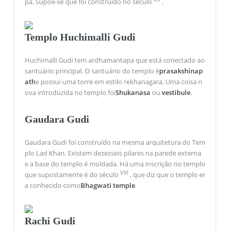
pa. Supõe-se que foi construído no século
.
Templo Huchimalli Gudi
Huchimalli Gudi tem ardhamantapa que está conectado ao
santuário principal. O santuário do templo é
prasakshinap
ath
e possui uma torre em estilo rekhanagara. Uma coisa n
ova introduzida no templo foi
Shukanasa
ou
vestibule
.
Gaudara Gudi
Gaudara Gudi foi construído na mesma arquitetura do Tem
plo Lad Khan. Existem dezesseis pilares na parede externa
e a base do templo é moldada. Há uma inscrição no templo
VIII
que supostamente é do século
, que diz que o templo er
a conhecido como
Bhagwati temple
.
Rachi Gudi