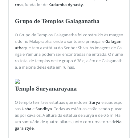
rma
, fundador de
Kadamba dynasty
.
Grupo de Templos Galaganatha
O Grupo de Templos Galaganatha foi construído às margen
s do rio Malaprabha, onde o santuário principal é
Galagan
atha
que tem a estátua do Senhor Shiva. As imagens de Ga
nga e Yamuna podem ser encontradas na entrada. O núme
ro total de templos neste grupo é 38 e, além de Galaganath
a, a maioria deles está em ruínas.
Templo Suryanarayana
O templo tem três estátuas que incluem
Surya
e suas espo
sas
Usha
e
Sandhya
. Todas as estátuas estão sendo puxad
as por cavalos. A altura da estátua de Surya é de 0,6 m. Há
um santuário de quatro pilares junto com uma torre de
Na
gara style
.