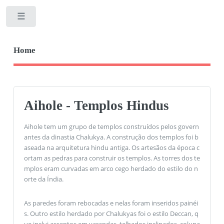
Toggle
Home
Aihole - Templos Hindus
Aihole tem um grupo de templos construídos pelos govern
antes da dinastia Chalukya. A construção dos templos foi b
aseada na arquitetura hindu antiga. Os artesãos da época c
ortam as pedras para construir os templos. As torres dos te
mplos eram curvadas em arco cego herdado do estilo do n
orte da Índia.
As paredes foram rebocadas e nelas foram inseridos painéi
s. Outro estilo herdado por Chalukyas foi o estilo Deccan, q
ue inclui assentos em varandas, telhados inclinados, coluna