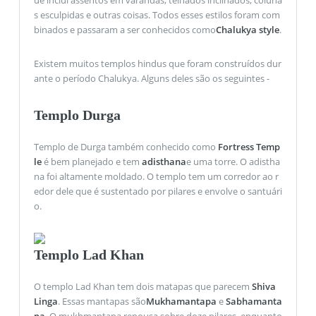
s esculpidas e outras coisas. Todos esses estilos foram com
binados e passaram a ser conhecidos como
Chalukya style
.
Existem muitos templos hindus que foram construídos dur
ante o período Chalukya. Alguns deles são os seguintes -
Templo Durga
Templo de Durga também conhecido como
Fortress Temp
le
é bem planejado e tem
adisthana
e uma torre. O adistha
na foi altamente moldado. O templo tem um corredor ao r
edor dele que é sustentado por pilares e envolve o santuári
o.
Templo Lad Khan
O templo Lad Khan tem dois matapas que parecem
Shiva
Linga
. Essas mantapas são
Mukhamantapa
e
Sabhamanta
pa
. O mukhmantapa repousa sobre doze pilares, enquanto