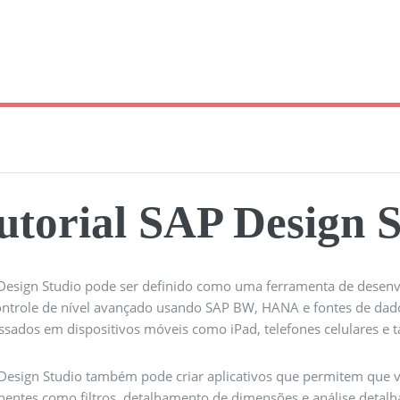
utorial SAP Design 
Design Studio pode ser definido como uma ferramenta de desenvol
ontrole de nível avançado usando SAP BW, HANA e fontes de dado
ssados ​​em dispositivos móveis como iPad, telefones celulares e t
 Design Studio também pode criar aplicativos que permitem que v
entes como filtros, detalhamento de dimensões e análise detalh