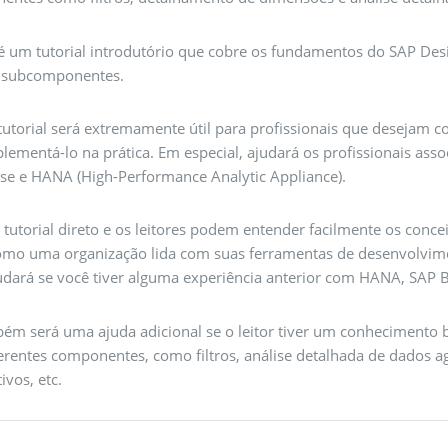
 é um tutorial introdutório que cobre os fundamentos do SAP De
e subcomponentes.
 tutorial será extremamente útil para profissionais que deseja
plementá-lo na prática. Em especial, ajudará os profissionais as
se e HANA (High-Performance Analytic Appliance).
 tutorial direto e os leitores podem entender facilmente os con
omo uma organização lida com suas ferramentas de desenvolvimen
judará se você tiver alguma experiência anterior com HANA, SAP 
ém será uma ajuda adicional se o leitor tiver um conhecimento 
ferentes componentes, como filtros, análise detalhada de dados a
tivos, etc.