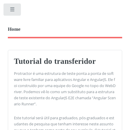
Toggle
Home
Tutorial do transferidor
Protractor é uma estrutura de teste ponta a ponta de soft
ware livre familiar para aplicativos Angular e AngularJS. Ele f
oi construído por uma equipe do Google no topo do WebD
river. Podemos vê-lo como um substituto para a estrutura
de teste existente do AngularJS E2E chamada “Angular Scen
ario Runner”.
Este tutorial será útil para graduados, pós-graduados e est
udantes de pesquisa que tenham interesse neste assunto
ou que o tenham como parte de seu currículo. O tutorial at