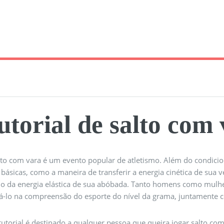
utorial de salto com
lto com vara é um evento popular de atletismo. Além do condici
 básicas, como a maneira de transferir a energia cinética de sua v
io da energia elástica de sua abóbada. Tanto homens como mulhere
iá-lo na compreensão do esporte do nível da grama, juntamente c
 tutorial é destinado a qualquer pessoa que queira jogar salto c