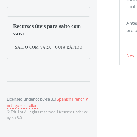
conh
Antes
Recursos úteis para salto com
bre 
vara
SALTO COM VARA - GUIA RÁPIDO
Next
Licensed under cc by-sa 3.0
Spanish
French
P
ortuguese
Italian
© Edu.Lat All rights reserved. Licensed under cc
by-sa 3.0