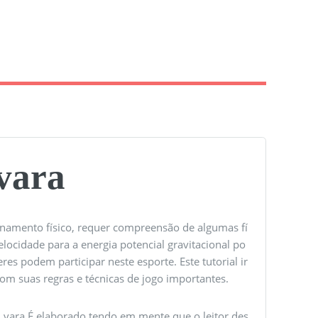
 vara
onamento físico, requer compreensão de algumas fí
elocidade para a energia potencial gravitacional po
s podem participar neste esporte. Este tutorial ir
om suas regras e técnicas de jogo importantes.
om vara É elaborado tendo em mente que o leitor des