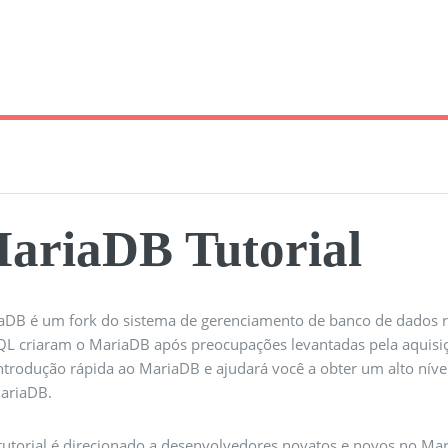
ariaDB Tutorial
aDB é um fork do sistema de gerenciamento de banco de dados r
L criaram o MariaDB após preocupações levantadas pela aquisiçã
ntrodução rápida ao MariaDB e ajudará você a obter um alto nív
ariaDB.
 tutorial é direcionado a desenvolvedores novatos e novos no Ma