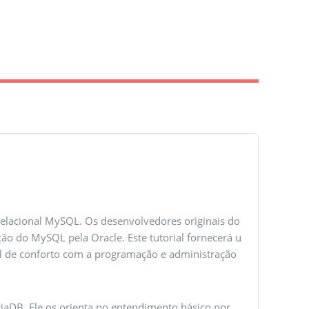
elacional MySQL. Os desenvolvedores originais do
o do MySQL pela Oracle. Este tutorial fornecerá u
el de conforto com a programação e administração
riaDB. Ele os orienta no entendimento básico por