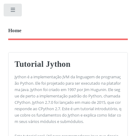
Toggle
Home
Tutorial Jython
Jython é a implementação JVM da linguagem de programaç
ão Python. Ele foi projetado para ser executado na platafor
ma Java. Jython foi criado em 1997 por Jim Hugunin. Ele seg
ue de perto a implementação padrão do Python, chamada
CPython. Jython 2.7.0 foi lançado em maio de 2015, que cor
responde ao CPython 2.7. Este é um tutorial introdutório, q
ue cobre os fundamentos do Jython e explica como lidar co
m seus vários módulos e submódulos.
Este tutorial será útil para programadores Java que deseja