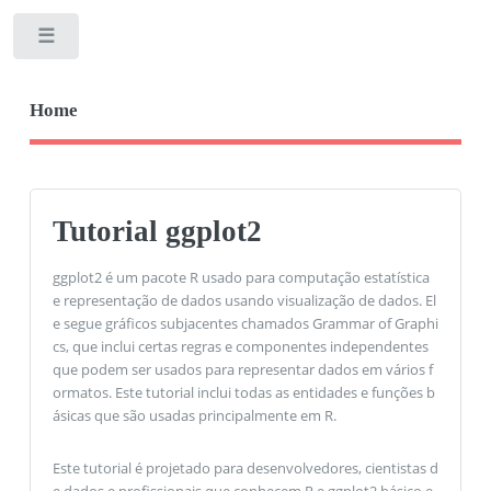
Toggle
Home
Tutorial ggplot2
ggplot2 é um pacote R usado para computação estatística
e representação de dados usando visualização de dados. El
e segue gráficos subjacentes chamados Grammar of Graphi
cs, que inclui certas regras e componentes independentes
que podem ser usados ​​para representar dados em vários f
ormatos. Este tutorial inclui todas as entidades e funções b
ásicas que são usadas principalmente em R.
Este tutorial é projetado para desenvolvedores, cientistas d
e dados e profissionais que conhecem R e ggplot2 básico e