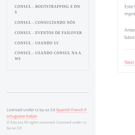
Este 
CONSUL - BOOTSTRAPPING E DN
S
mpre
CONSUL - CONSULTANDO NÓS
Ante
CONSUL - EVENTOS DE FAILOVER
bási
CONSUL - USANDO UI
CONSUL - USANDO CONSUL NA A
WS
Next
Licensed under cc by-sa 3.0
Spanish
French
P
ortuguese
Italian
© Edu.Lat All rights reserved. Licensed under cc
by-sa 3.0