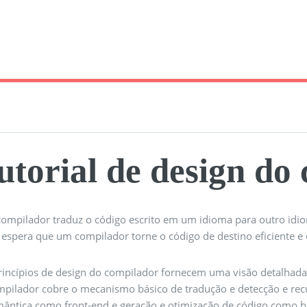
utorial de design do
ompilador traduz o código escrito em um idioma para outro idio
 espera que um compilador torne o código de destino eficiente 
rincípios de design do compilador fornecem uma visão detalhada
pilador cobre o mecanismo básico de tradução e detecção e recupe
mântica como front-end e geração e otimização de código como b