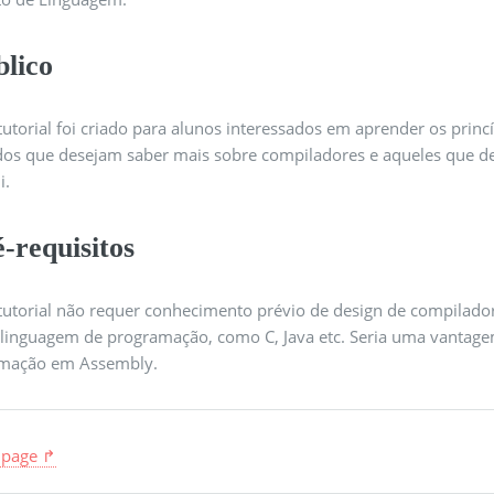
blico
tutorial foi criado para alunos interessados ​​em aprender os prin
os que desejam saber mais sobre compiladores e aqueles que 
i.
-requisitos
 tutorial não requer conhecimento prévio de design de compilad
linguagem de programação, como C, Java etc. Seria uma vantagem 
mação em Assembly.
 page ↱