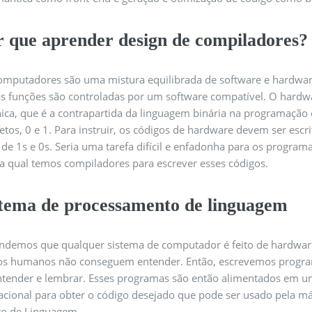
r que aprender design de compiladores?
omputadores são uma mistura equilibrada de software e hardwar
as funções são controladas por um software compatível. O hardwa
nica, que é a contrapartida da linguagem binária na programação
betos, 0 e 1. Para instruir, os códigos de hardware devem ser es
e de 1s e 0s. Seria uma tarefa difícil e enfadonha para os progra
la qual temos compiladores para escrever esses códigos.
stema de processamento de linguagem
ndemos que qualquer sistema de computador é feito de hardwar
os humanos não conseguem entender. Então, escrevemos programa
ntender e lembrar. Esses programas são então alimentados em u
acional para obter o código desejado que pode ser usado pela m
o de Linguagem.